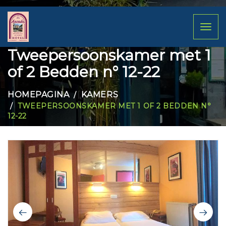
Toggl
naviga
Tweepersoonskamer met 1
of 2 Bedden n° 12-22
HOMEPAGINA
KAMERS
TWEEPERSOONSKAMER MET 1 OF 2 BEDDEN N°
12-22