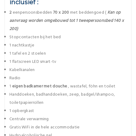
inclusief
:
2
eenpersoonsbedden
70 x 200
met beddengoed (
Kan op
aanvraag worden omgebouwd tot 1 tweepersoonsbed 140 x
200)
Stopcontacten bij het bed
1 nachtkastje
1 tafel en 2 stoelen
1 flatscreen LED smart-tv
Kabelkanalen
Radio
1
eigen badkamer met douche
, wastafel, föhn en toilet
Handdoeken, badhanddoeken, zeep, badgel/shampoo,
toiletpapierrollen
1 opbergkast
Centrale verwarming
Gratis WiFi in de hele accommodatie
Hydroalcoholische gel