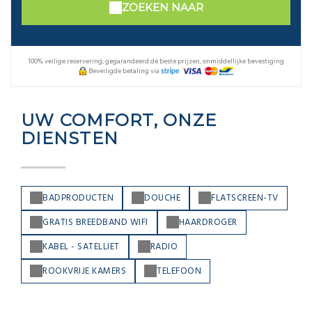
ZOEKEN NAAR
100% veilige reservering, gegarandeerd de beste prijzen, onmiddellijke bevestiging
Beveiligde betaling via
UW COMFORT, ONZE
DIENSTEN
BADPRODUCTEN
DOUCHE
FLATSCREEN-TV
GRATIS BREEDBAND WIFI
HAARDROGER
KABEL - SATELLIET
RADIO
ROOKVRIJE KAMERS
TELEFOON