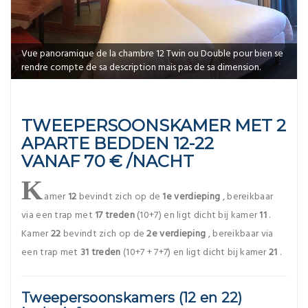
Vue panoramique de la chambre 12 Twin ou Double pour bien se
rendre compte de sa description mais pas de sa dimension.
TWEEPERSOONSKAMER MET 2
APARTE BEDDEN 12-22
VANAF 70 € /NACHT
K
amer
12
bevindt zich op de
1e verdieping
, bereikbaar
via een trap met
17 treden
(10+7) en ligt dicht bij kamer
11
.
Kamer
22
bevindt zich op de
2e verdieping
, bereikbaar via
een trap met
31 treden
(10+7 + 7+7) en ligt dicht bij kamer
21
.
Tweepersoonskamers
(
12
en
22)