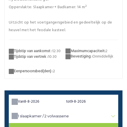
Oppervlakte: Slaapkamer + Badkamer: 14 m²
Uitzicht op het voetgangersgebied en gedeeltelijk op de
heuvel met het feodale kasteel.
Maximumcapaciteit:
2
Tijdstip van aankomst :
12:30
Bevestiging :
Onmiddellijk
Tijdstip van vertrek :
10:30
Eenpersoonsbed(den) :
2
Van
tot
1
slaapkamer /
2
volwassene