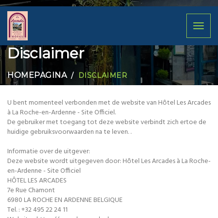
Toggl
naviga
Disclaimer
HOMEPAGINA
DISCLAIMER
U bent momenteel verbonden met de website van Hôtel Les Arcades
à La Roche-en-Ardenne - Site Officiel.
De gebruiker met toegang tot deze website verbindt zich ertoe de
huidige gebruiksvoorwaarden na te leven. .
Informatie over de uitgever:
Deze website wordt uitgegeven door: Hôtel Les Arcades à La Roche-
en-Ardenne - Site Officiel
HÔTEL LES ARCADES
7e Rue Chamont
6980 LA ROCHE EN ARDENNE BELGIQUE
Tel. : +32 495 22 24 11