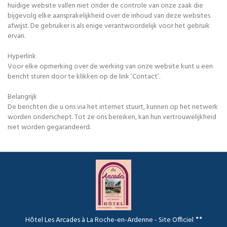
huidige website vallen niet onder de controle van onze zaak die
bijgevolg elke aansprakelijkheid over de inhoud van deze websites
afwijst. De gebruiker is als enige verantwoordelijk voor het gebruik
ervan.
Hyperlink
Voor elke opmerking over de werking van onze website kunt u een
bericht sturen door te klikken op de link ‘Contact’.
Belangrijk
De berichten die u ons via het internet stuurt, kunnen op het netwerk
worden onderschept. Tot ze ons bereiken, kan hun vertrouwelijkheid
niet worden gegarandeerd.
Hôtel Les Arcades à La Roche-en-Ardenne - Site Officiel