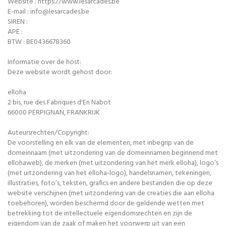
Website : https://www.lesarcades.be
E-mail : info@lesarcades.be
SIREN :
APE :
BTW : BE0436678360
Informatie over de host:
Deze website wordt gehost door:
elloha
2 bis, rue des Fabriques d'En Nabot
66000 PERPIGNAN, FRANKRIJK
Auteursrechten/Copyright:
De voorstelling en elk van de elementen, met inbegrip van de
domeinnaam (met uitzondering van de domeinnamen beginnend met
ellohaweb), de merken (met uitzondering van het merk elloha), logo’s
(met uitzondering van het elloha-logo), handelsnamen, tekeningen,
illustraties, foto’s, teksten, grafics en andere bestanden die op deze
website verschijnen (met uitzondering van de creaties die aan elloha
toebehoren), worden beschermd door de geldende wetten met
betrekking tot de intellectuele eigendomsrechten en zijn de
eigendom van de zaak of maken het voorwerp uit van een