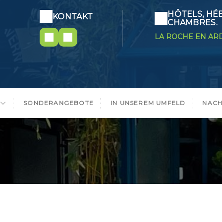
HÔTELS, HÉ
KONTAKT
CHAMBRES.
LA ROCHE EN AR
SONDERANGEBOTE
IN UNSEREM UMFELD
NACH