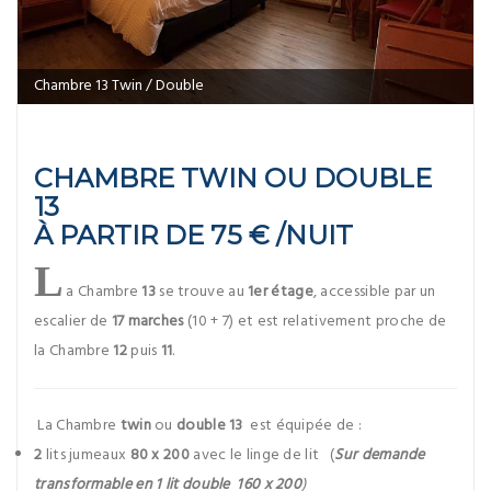
Chambre 13 Twin / Double
CHAMBRE TWIN OU DOUBLE
13
À PARTIR DE 75 € /NUIT
L
a Chambre
13
se trouve au
1er étage
, accessible par un
escalier de
17 marches
(10 + 7) et est relativement proche de
la Chambre
12
puis
11
.
La Chambre
twin
ou
double
13
est équipée de :
2
lits jumeaux
80 x 200
avec le linge de lit (
Sur demande
transformable en 1 lit double 160 x 200
)