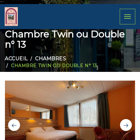
Toggl
naviga
Chambre Twin ou Double
n° 13
ACCUEIL
CHAMBRES
CHAMBRE TWIN OU DOUBLE N° 13