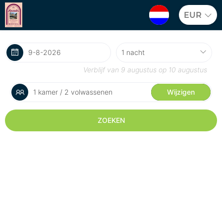
EUR
Verblijf van
9 augustus
op
10 augustus
1 kamer / 2 volwassenen
Wijzigen